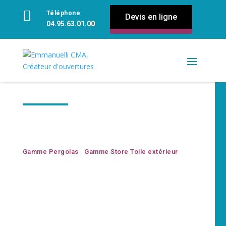

Téléphone
Devis en ligne
04.95.63.01.00
Pergolas & Store
Gamme Pergolas
|
Gamme Store Toile extérieur
Chez Emmanuelli CMA, nous vous aidons à
transformer votre espace extérieur en un véritable
havre de paix grâce à nos pergolas sur-mesure.